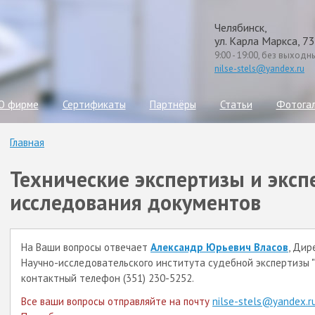
Челябинск,
ул. Карла Маркса, 73
9:00 - 19:00, без выходн
nilse-stels@yandex.ru
О фирме
Сертификаты
Партнёры
Статьи
Фотога
Главная
Технические экспертизы и экс
исследования документов
На Ваши вопросы отвечает
Александр Юрьевич Власов
, Дир
Научно-исследовательского института судебной экспертизы "
контактный телефон (351) 230-5252.
Все ваши вопросы отправляйте на почту
nilse-stels@yandex.r