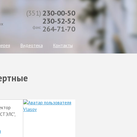
(351)
230-00-50
230-52-52
ых
264-71-70
факс
лерея
Видеотека
Контакты
пертные
ектор
СТЭЛС",
u