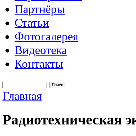
Партнёры
Статьи
Фотогалерея
Видеотека
Контакты
Поиск
Форма поиска
Главная
Вы здесь
Радиотехническая э