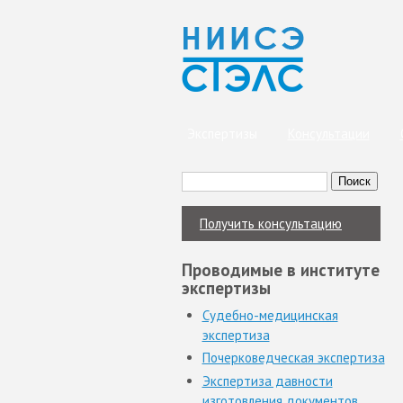
Экспертизы
Консультации
Поиск
Вы здесь
Форма поиска
Получить консультацию
Проводимые в институте
экспертизы
Судебно-медицинская
экспертиза
Почерковедческая экспертиза
Экспертиза давности
изготовления документов