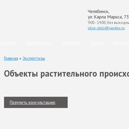
Челябинск,
ул. Карла Маркса, 73
9:00 - 19:00, без выходн
nilse-stels@yandex.ru
О фирме
Сертификаты
Партнёры
Статьи
Фотога
Главная
»
Экспертизы
Объекты растительного проис
Получить консультацию