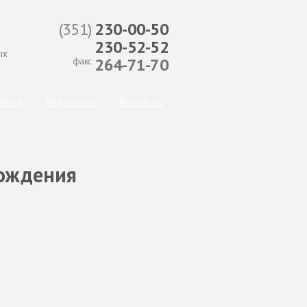
(351)
230-00-50
230-52-52
ых
264-71-70
факс
лерея
Видеотека
Контакты
хождения