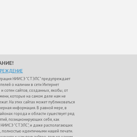
АНИЕ!
ПРЕЖДЕНИЕ
трация НИИСЭ "СТЭЛС" предупреждает
телей о наличии в сети Интернет
 и сотен сайтов, созданных, якобы, от
мени, которые на самом деле нам не
жат. На этих сайтах может публиковаться
ерная информация. В равной мере, в
айонах города и области существует ряд
тий, позиционирующих себя, как
 НИИСЭ "СТЭЛС", и даже располагающих
, полностью идентичными нашей печати.
щениях к нам пользуйтесь только нашим