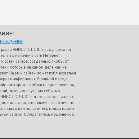
АНИЕ!
ПРЕЖДЕНИЕ
трация НИИСЭ "СТЭЛС" предупреждает
телей о наличии в сети Интернет
 и сотен сайтов, созданных, якобы, от
мени, которые на самом деле нам не
жат. На этих сайтах может публиковаться
ерная информация. В равной мере, в
айонах города и области существует ряд
тий, позиционирующих себя, как
 НИИСЭ "СТЭЛС", и даже располагающих
, полностью идентичными нашей печати.
щениях к нам пользуйтесь только нашим
ным сайтом. Остерегайтесь мошенников.