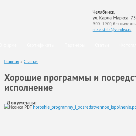
Челябинск,
ул. Карла Маркса, 73
9:00 - 19:00, без выходн
nilse-stels@yandex.ru
(с
О фирме
Сертификаты
Партнёры
Статьи
Фотога
Главная
»
Статьи
Хорошие программы и посредс
исполнение
Документы:
horoshie_programmy_i_posredstvennoe_ispolnenie.p