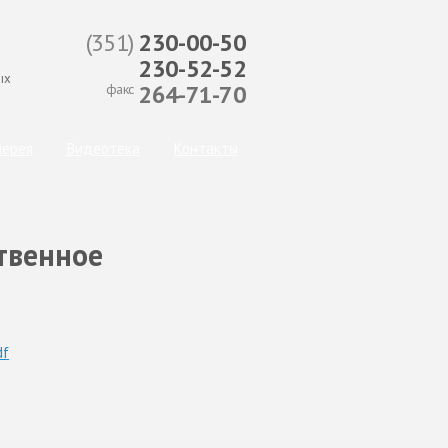
(351)
230-00-50
230-52-52
ых
264-71-70
факс
сылка для отправки email)
лерея
Видеотека
Контакты
твенное
df