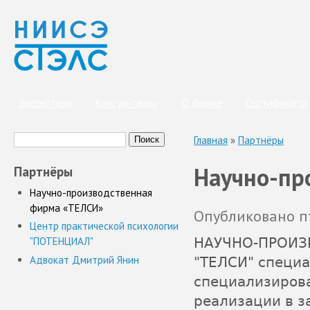
Экспертизы
Консультации
О фирме
Сертификаты
Поиск
Вы здесь
Форма поиска
Главная
»
Партнёры
Научно-пр
Партнёры
Научно-производственная
фирма «ТЕЛСИ»
Опубликовано пт
Центр практической психологии
НАУЧНО-ПРОИЗ
"ПОТЕНЦИАЛ"
Адвокат Дмитрий Янин
"ТЕЛСИ" специа
специализирова
реализации в з