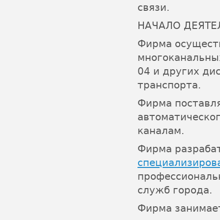
связи.
НАЧАЛО ДЕЯТЕЛ
Фирма осущест
многоканальных
04 и других ди
транспорта.
Фирма поставля
автоматическо
каналам.
Фирма разрабат
специализиров
профессиональн
служб города.
Фирма занимае