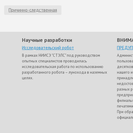
Причинно-следственная
Научные разработки
ВНИМ
Исследовательский робот
ПРЕДУ
В рамках НИИСЭ "СТЭЛС" под руководством
Админис
опытных специалистов проводилась
пользова
исследовательская работа по использованию
десятков
разработанного робота – лунохода в наземных
нашего и
целях.
принадле
недостов
разных р
предприя
филиалы
печатями
При обра
официаль