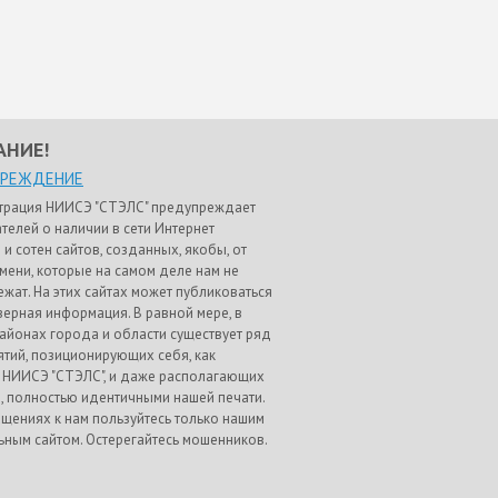
АНИЕ!
ПРЕЖДЕНИЕ
трация НИИСЭ "СТЭЛС" предупреждает
телей о наличии в сети Интернет
 и сотен сайтов, созданных, якобы, от
мени, которые на самом деле нам не
жат. На этих сайтах может публиковаться
ерная информация. В равной мере, в
айонах города и области существует ряд
тий, позиционирующих себя, как
 НИИСЭ "СТЭЛС", и даже располагающих
, полностью идентичными нашей печати.
щениях к нам пользуйтесь только нашим
ным сайтом. Остерегайтесь мошенников.