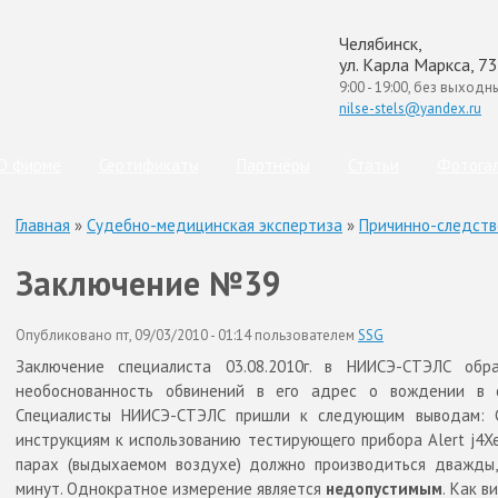
Челябинск,
ул. Карла Маркса, 73
9:00 - 19:00, без выходн
nilse-stels@yandex.ru
(с
О фирме
Сертификаты
Партнёры
Статьи
Фотога
Главная
»
Судебно-медицинская экспертиза
»
Причинно-следств
Заключение №39
Опубликовано пт, 09/03/2010 - 01:14 пользователем
SSG
Заключение специалиста 03.08.2010г. в НИИСЭ-СТЭЛС обра
необоснованность обвинений в его адрес о вождении в со
Специалисты НИИСЭ-СТЭЛС пришли к следующим выводам:
инструкциям к использованию тестирующего прибора
Alert j4X
парах (выдыхаемом воздухе) должно производиться дважды,
минут. Однократное измерение является
недопустимым
. Как 