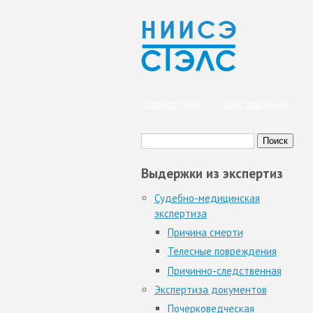
Экспертизы
Консультации
Поиск
Вы здесь
Форма поиска
Выдержки из экспертиз
Судебно-медицинская
экспертиза
Причина смерти
Телесные повреждения
Причинно-следственная
Экспертиза документов
Почерковедческая