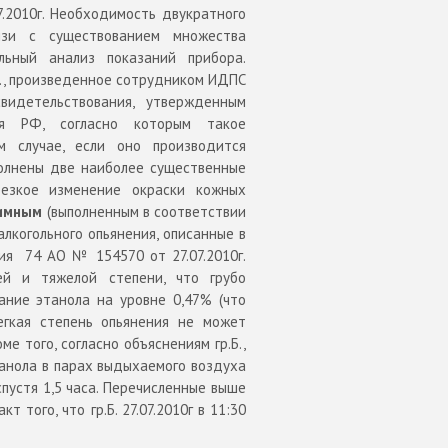
07.2010г. Необходимость двукратного
язи с существованием множества
льный анализ показаний прибора.
Б., произведенное сотрудником ИДПС
видетельствования, утвержденным
ия РФ, согласно которым такое
м случае, если оно производится
полнены две наиболее существенные
резкое изменение окраски кожных
имным
(выполненным в соответствии
алкогольного опьянения, описанные в
ия
74 АО № 154570 от 27.07.2010г.
ей и тяжелой степени, что грубо
ание этанола на уровне 0,47% (что
егкая степень опьянения не может
е того, согласно объяснениям гр.Б.,
танола в парах выдыхаемого воздуха
пустя 1,5 часа.
Перечисленные выше
того, что гр.Б. 27.07.2010г в 11:30