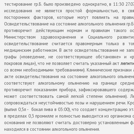
тестирование гр.Б. было произведено однократно, в 11:30 27.
исследования не является простой формальностью, в св
посторонних факторов, которые могут повлиять на прави
Освидетельствование на состояние алкогольного опьянения гр.
противоречит действующим нормам и правилам такого ос
Министерством здравоохранения и Социального развит
освидетельствование считается правомерным только в то
медицинским работником. В акте освидетельствования не за
графы («поведение, не соответствующее обстановке» и «
покровов лица»), что не позволяет считать указанный акт
легит
со всеми необходимыми требованиями).
Клинические признаки 
акте освидетельствования на состояние алкогольного опьянен
соответствуют алкогольному опьянению на границе средн
противоречит показаниям прибора, зафиксировавшего содерж
может соответствовать самой легкой степени опьянения). Л
сопровождаться неустойчивостью позы и нарушением речи. Кром
(выпил 0,5л -
бокал пива в 03:00), что создает концентрацию э
в пределах 0,3 промилле и полностью выводится из организма с
основания не позволяют считать достоверно установленным факт 
находился в состоянии алкогольного опьянения.