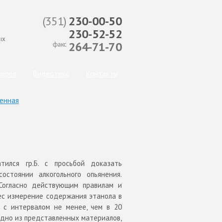
(351)
230-00-50
230-52-52
ых
264-71-70
факс
сылка для отправки email)
лерея
Видеотека
Контакты
енная
тился гр.Б. с просьбой доказать
стоянии алкогольного опьянения.
Согласно действующим правилам и
ec
измерение содержания этанола в
 с интервалом не менее, чем в 20
видно из представленных материалов,