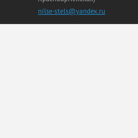
nilse-stels@yandex.ru